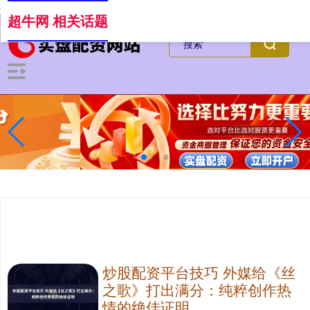
-->
超牛网 相关话题
炒股配资平台技巧 外媒给《丝
之歌》打出满分：纯粹创作热
情的绝佳证明