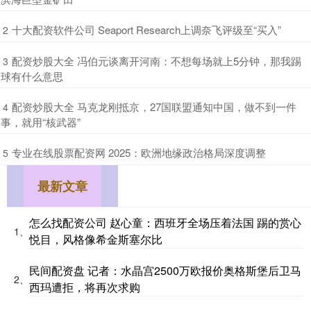
​十大配资软件公司 Seaport Research上调奈飞评级至“买入”
2
​配资炒股大全 冯伯元谈离开河南：不想每场就上5分钟，那我踢
3
球有什么意思
​配资炒股大全 马克龙刚抵京，27国联盟通知中国，做不到一件
4
事，就用“核武器”
​专业在线股票配资网 2025：欧洲地缘政治格局深度调整
5
最新文章
怎么找配资公司 赵心童：西班牙全场压着法国 踢的赏心
1、
悦目，风格像希金斯塞尔比
民间配资盘 记者：水晶宫2500万欧报价奥格斯堡后卫马
2、
西玛遭拒，将再次求购