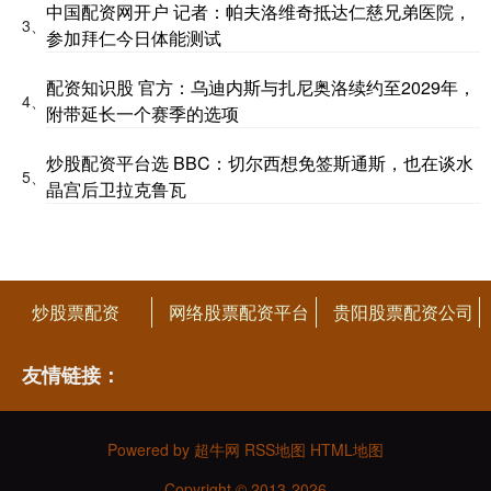
中国配资网开户 记者：帕夫洛维奇抵达仁慈兄弟医院，
3、
参加拜仁今日体能测试
配资知识股 官方：乌迪内斯与扎尼奥洛续约至2029年，
4、
附带延长一个赛季的选项
炒股配资平台选 BBC：切尔西想免签斯通斯，也在谈水
5、
晶宫后卫拉克鲁瓦
炒股票配资
网络股票配资平台
贵阳股票配资公司
友情链接：
Powered by
超牛网
RSS地图
HTML地图
Copyright
© 2013-2026