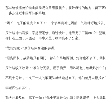
那些钢铁怪兽沿着山间简易公路缓慢爬升，履带碾过的地方，留下两
一步步逼近中国军队的阵地。
“团长，鬼子的坦克上来了！”一个侦察兵冲进团部，气喘吁吁地报告
罗芳珪冲出岩洞，举起望远镜。透过镜片，他看见了三辆89式中型
弹打在上面，只溅起一串串火星，根本伤不了分毫。
“战防炮呢？”罗芳珪问身边的参谋。
“报告团长，战防炮只有两门，都在主阵地两侧。炮弹也不多了，团长
罗芳珪咬了咬牙：“准备敢死队。用手榴弹，用炸药包，给我炸掉它们
不到十分钟，一支三十人的敢死队就组建起来了。他们都是自愿报名
李老四也在其中。
孙大壮看见他，骂了一句：“你小子凑什么热闹？新兵蛋子，上去就是