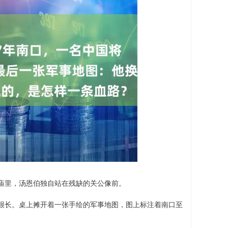
帝庙里，汤恩伯独自站在残缺的关公像前。
很长。桌上摊开着一张手绘的军事地图，图上标注着南口至