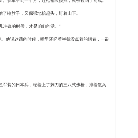
伍。参军不到一个月，连枪都没摸熟，就被拉到了前线。
缩了缩脖子，又倔强地抬起头，盯着山下。
儿冲锋的时候，才是咱们的活。”
疤。他说这话的时候，嘴里还叼着半截没点着的烟卷，一副
色军装的日本兵，端着上了刺刀的三八式步枪，排着散兵