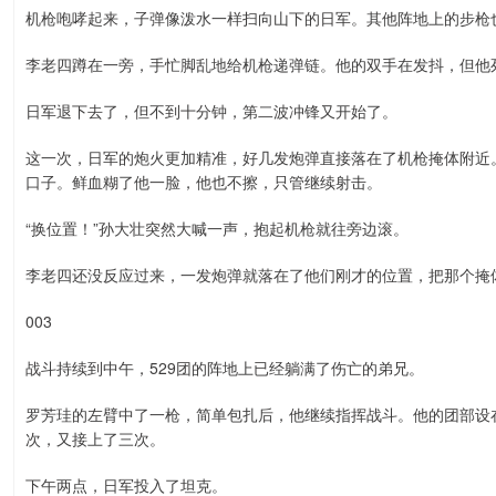
机枪咆哮起来，子弹像泼水一样扫向山下的日军。其他阵地上的步枪
李老四蹲在一旁，手忙脚乱地给机枪递弹链。他的双手在发抖，但他
日军退下去了，但不到十分钟，第二波冲锋又开始了。
这一次，日军的炮火更加精准，好几发炮弹直接落在了机枪掩体附近
口子。鲜血糊了他一脸，他也不擦，只管继续射击。
“换位置！”孙大壮突然大喊一声，抱起机枪就往旁边滚。
李老四还没反应过来，一发炮弹就落在了他们刚才的位置，把那个掩
003
战斗持续到中午，529团的阵地上已经躺满了伤亡的弟兄。
罗芳珪的左臂中了一枪，简单包扎后，他继续指挥战斗。他的团部设
次，又接上了三次。
下午两点，日军投入了坦克。