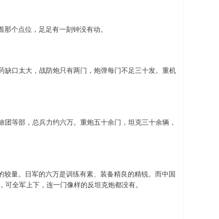
着那个点位，足足有一刻钟没有动。
弹药缺口太大，战防炮只有两门，炮弹每门不足三十发。重机
1旅团等部，总兵力约六万。重炮五十余门，坦克三十余辆，
的较量。日军的六万是训练有素、装备精良的精锐。而中国
系，可全军上下，连一门像样的反坦克炮都没有。