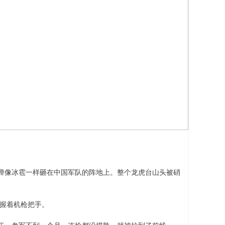
弹像冰雹一样砸在中国军队的阵地上。整个龙虎台山头被硝
紧握着机枪把手。