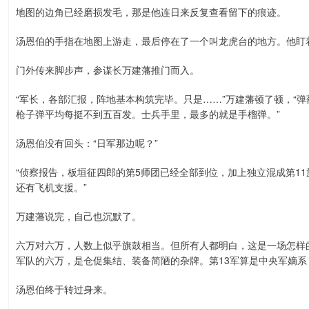
地图的边角已经磨损发毛，那是他连日来反复查看留下的痕迹。
汤恩伯的手指在地图上游走，最后停在了一个叫龙虎台的地方。他盯
门外传来脚步声，参谋长万建藩推门而入。
“军长，各部汇报，阵地基本构筑完毕。只是……”万建藩顿了顿，“
枪子弹平均每挺不到五百发。士兵手里，最多的就是手榴弹。”
汤恩伯没有回头：“日军那边呢？”
“侦察报告，板垣征四郎的第5师团已经全部到位，加上独立混成第1
还有飞机支援。”
万建藩说完，自己也沉默了。
六万对六万，人数上似乎旗鼓相当。但所有人都明白，这是一场怎样
军队的六万，是仓促集结、装备简陋的杂牌。第13军算是中央军嫡
汤恩伯终于转过身来。