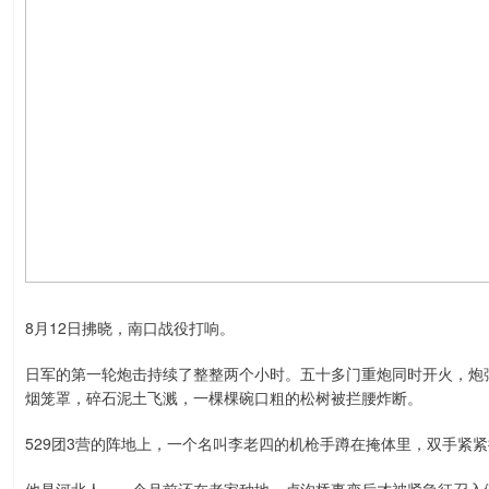
8月12日拂晓，南口战役打响。
日军的第一轮炮击持续了整整两个小时。五十多门重炮同时开火，炮
烟笼罩，碎石泥土飞溅，一棵棵碗口粗的松树被拦腰炸断。
529团3营的阵地上，一个名叫李老四的机枪手蹲在掩体里，双手紧