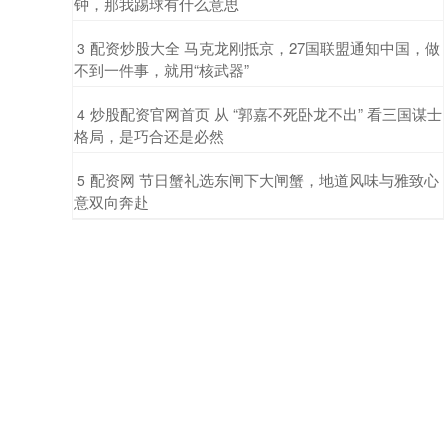
钟，那我踢球有什么意思
​配资炒股大全 马克龙刚抵京，27国联盟通知中国，做
3
不到一件事，就用“核武器”
​炒股配资官网首页 从 “郭嘉不死卧龙不出” 看三国谋士
4
格局，是巧合还是必然
​配资网 节日蟹礼选东闸下大闸蟹，地道风味与雅致心
5
意双向奔赴