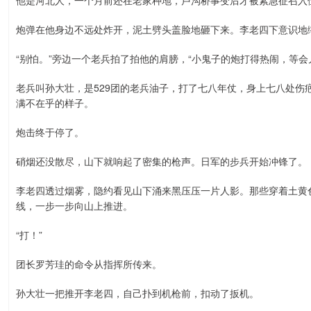
他是河北人，一个月前还在老家种地，卢沟桥事变后才被紧急征召入
炮弹在他身边不远处炸开，泥土劈头盖脸地砸下来。李老四下意识地
“别怕。”旁边一个老兵拍了拍他的肩膀，“小鬼子的炮打得热闹，等会
老兵叫孙大壮，是529团的老兵油子，打了七八年仗，身上七八处伤
满不在乎的样子。
炮击终于停了。
硝烟还没散尽，山下就响起了密集的枪声。日军的步兵开始冲锋了。
李老四透过烟雾，隐约看见山下涌来黑压压一片人影。那些穿着土黄
线，一步一步向山上推进。
“打！”
团长罗芳珪的命令从指挥所传来。
孙大壮一把推开李老四，自己扑到机枪前，扣动了扳机。