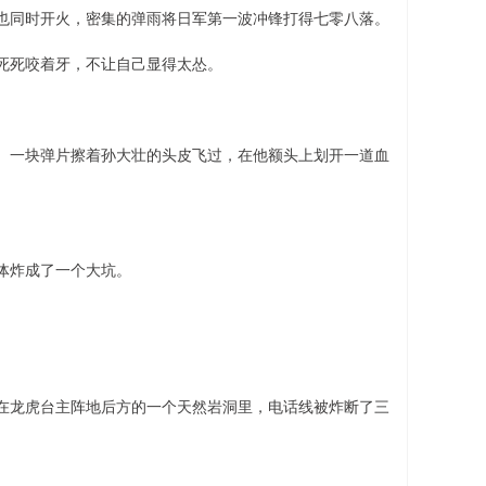
也同时开火，密集的弹雨将日军第一波冲锋打得七零八落。
死死咬着牙，不让自己显得太怂。
。一块弹片擦着孙大壮的头皮飞过，在他额头上划开一道血
体炸成了一个大坑。
在龙虎台主阵地后方的一个天然岩洞里，电话线被炸断了三