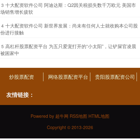
​十大配资软件公司 阿迪达斯：Q2因关税损失数千万欧元 美国市
3
场销售增长疲软
​十大配资软件公司 新世界发展：尚未有任何人士就收购本公司股
4
份进行接触
​高杠杆股票配资平台 为五只爱宠打开的“小太阳”，让铲屎官凌晨
5
被困家中
炒股票配资
网络股票配资平台
贵阳股票配资公司
友情链接：
Powered by
超牛网
RSS地图
HTML地图
Copyright
© 2013-2026