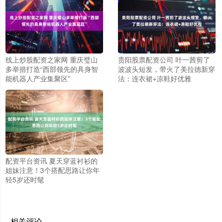
线上炒股配资之家网 重庆璧山
贵阳股票配资公司 叶一茜剪了
多举措打造“西部领先的具身智
波波头短发，带火了美拉德新穿
能机器人产业集聚区”
法：连衣裙+凉鞋好优雅
配资平台资讯 夏天穿蓝衬衫的
姐妹注意！3个搭配思路让你年
轻5岁还时髦
相关评论