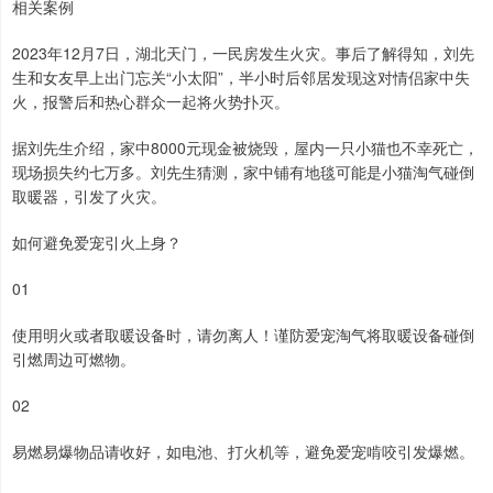
相关案例
2023年12月7日，湖北天门，一民房发生火灾。事后了解得知，刘先
生和女友早上出门忘关“小太阳”，半小时后邻居发现这对情侣家中失
火，报警后和热心群众一起将火势扑灭。
据刘先生介绍，家中8000元现金被烧毁，屋内一只小猫也不幸死亡，
现场损失约七万多。刘先生猜测，家中铺有地毯可能是小猫淘气碰倒
取暖器，引发了火灾。
如何避免爱宠引火上身？
01
使用明火或者取暖设备时，请勿离人！谨防爱宠淘气将取暖设备碰倒
引燃周边可燃物。
02
易燃易爆物品请收好，如电池、打火机等，避免爱宠啃咬引发爆燃。