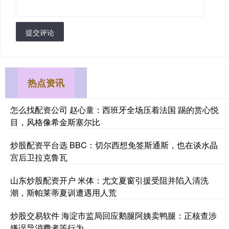
提交评论
热点资讯
怎么找配资公司 赵心童：西班牙全场压着法国 踢的赏心悦
目，风格像希金斯塞尔比
炒股配资平台选 BBC：切尔西想免签斯通斯，也在谈水晶
宫后卫拉克鲁瓦
山东炒股配资开户 米体：尤文夏窗引援受阻并陷入清洗
潮，斯帕莱蒂夏训遭遇用人荒
炒股交易软件 海淀市监局回应鹅腿阿姨卖鸭腿：正核查涉
嫌误导消费者等行为