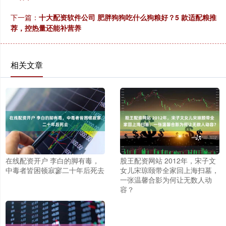
下一篇：
十大配资软件公司 肥胖狗狗吃什么狗粮好？5 款适配粮推
荐，控热量还能补营养
相关文章
在线配资开户 李白的脚有毒，
股王配资网站 2012年，宋子文
中毒者皆困顿寂寥二十年后死去
女儿宋琼颐带全家回上海扫墓，
一张温馨合影为何让无数人动
容？