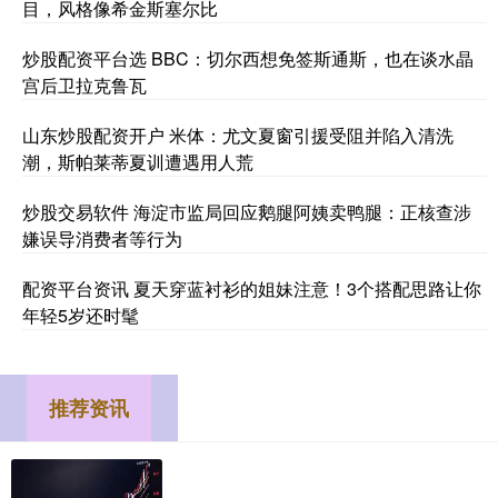
目，风格像希金斯塞尔比
炒股配资平台选 BBC：切尔西想免签斯通斯，也在谈水晶
宫后卫拉克鲁瓦
山东炒股配资开户 米体：尤文夏窗引援受阻并陷入清洗
潮，斯帕莱蒂夏训遭遇用人荒
炒股交易软件 海淀市监局回应鹅腿阿姨卖鸭腿：正核查涉
嫌误导消费者等行为
配资平台资讯 夏天穿蓝衬衫的姐妹注意！3个搭配思路让你
年轻5岁还时髦
推荐资讯