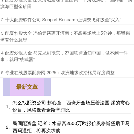
滨海巨型金矿田
​十大配资软件公司 Seaport Research上调奈飞评级至“买入”
2
​配资炒股大全 冯伯元谈离开河南：不想每场就上5分钟，那我踢
3
球有什么意思
​配资炒股大全 马克龙刚抵京，27国联盟通知中国，做不到一件
4
事，就用“核武器”
​专业在线股票配资网 2025：欧洲地缘政治格局深度调整
5
最新文章
怎么找配资公司 赵心童：西班牙全场压着法国 踢的赏心
1、
悦目，风格像希金斯塞尔比
民间配资盘 记者：水晶宫2500万欧报价奥格斯堡后卫马
2、
西玛遭拒，将再次求购