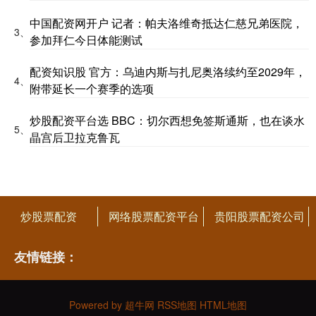
中国配资网开户 记者：帕夫洛维奇抵达仁慈兄弟医院，
3、
参加拜仁今日体能测试
配资知识股 官方：乌迪内斯与扎尼奥洛续约至2029年，
4、
附带延长一个赛季的选项
炒股配资平台选 BBC：切尔西想免签斯通斯，也在谈水
5、
晶宫后卫拉克鲁瓦
炒股票配资
网络股票配资平台
贵阳股票配资公司
友情链接：
Powered by
超牛网
RSS地图
HTML地图